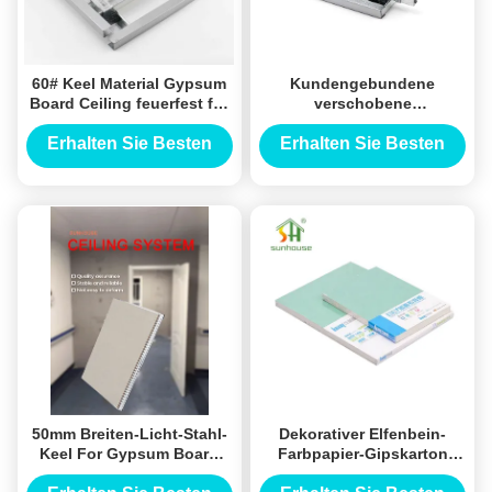
60# Keel Material Gypsum
Kundengebundene
Board Ceiling feuerfest für
verschobene
Handelswohngebäude
Fasergipsplatten-Decke
60# verstärkte für
Erhalten Sie Besten
Erhalten Sie Besten
Gipskarton
Preis
Preis
50mm Breiten-Licht-Stahl-
Dekorativer Elfenbein-
Keel For Gypsum Board
Farbpapier-Gipskarton
Partitions-Wand-System
machen 1220mm x 2440mm