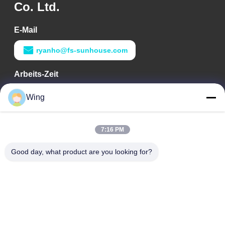
Co. Ltd.
E-Mail
ryanho@fs-sunhouse.com
Arbeits-Zeit
9:00-18:00
Wing
Unsere Adresse
7:16 PM
Adresse des Unternehmens
Internationales Gebäude Weiye, Yixian-Straße, Dali Town,
Good day, what product are you looking for?
Nanhai-Bezirk, Foshan-Stadt
Fabrikadresse
Foshan Dali
Telefon
0086-19928258506