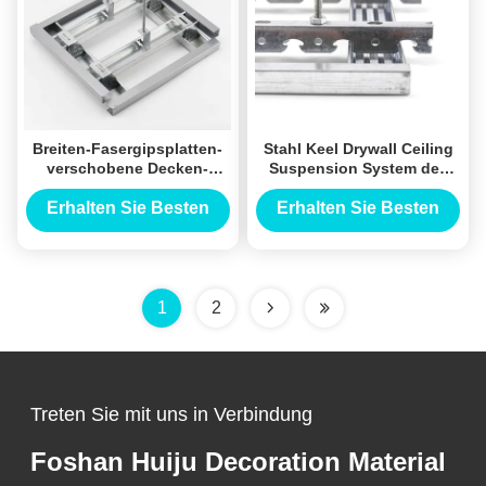
Breiten-Fasergipsplatten-
Stahl Keel Drywall Ceiling
verschobene Decken-
Suspension System des
System 60# 60mm
Licht-50# für öffentliche
feuerbeständig
Gebäude
Erhalten Sie Besten
Erhalten Sie Besten
Preis
Preis
1
2
Treten Sie mit uns in Verbindung
Foshan Huiju Decoration Material