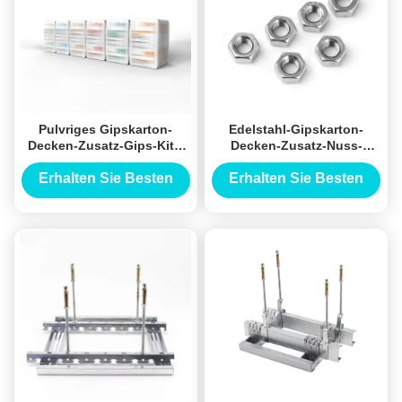
Pulvriges Gipskarton-
Edelstahl-Gipskarton-
Decken-Zusatz-Gips-Kitt-
Decken-Zusatz-Nuss-
Pulver für
sechseckige Form
Innentrennwände
Erhalten Sie Besten
Erhalten Sie Besten
Preis
Preis