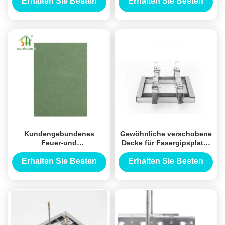
feuerfest
Erhalten Sie Besten
Erhalten Sie Besten
Preis
Preis
Kundengebundenes
Gewöhnliche verschobene
Feuer-und
Decke für Fasergipsplatte
feuchtigkeitsbeständiges
mit hellem Stahl-Keel
Gipskarton-Papier
Material
Erhalten Sie Besten
Erhalten Sie Besten
gegenübergestellt für
Preis
Preis
Bürogebäude