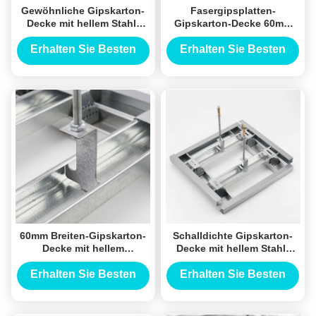
Gewöhnliche Gipskarton-
Fasergipsplatten-
Decke mit hellem Stahl-
Gipskarton-Decke 60mm
Keel Galvanized Material
Keel Material For Interior
Decoration
Erhalten Sie Besten
Erhalten Sie Besten
Preis
Preis
60mm Breiten-Gipskarton-
Schalldichte Gipskarton-
Decke mit hellem
Decke mit hellem Stahl-
galvanisiertem
Keel Material
Stahlmaterial
Erhalten Sie Besten
Erhalten Sie Besten
Preis
Preis