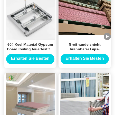
60# Keel Material Gypsum
Großhandelsnicht
Board Ceiling feuerfest für
brennbarer Gips-
Handelswohngebäude
Innenkern-feuerbeständige
Fasergipsplatte der
Erhalten Sie Besten
Erhalten Sie Besten
Gipskarton-Decken-
Preis
Preis
1220x2440mm