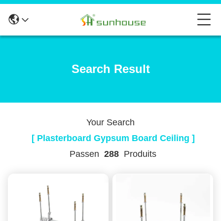
Search Result
Your Search
[ Plasterboard Gypsum Board Ceiling ]
Passen
288
Produits