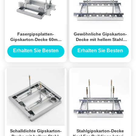
Fasergipsplatten-
Gewöhnliche Gipskarton-
Gipskarton-Decke 60mm
Decke mit hellem Stahl-
Keel Material For Interior
Keel Galvanized Material
Decoration
Erhalten Sie Besten
Erhalten Sie Besten
Preis
Preis
Schalldichte Gipskarton-
Stahlgipskarton-Decke