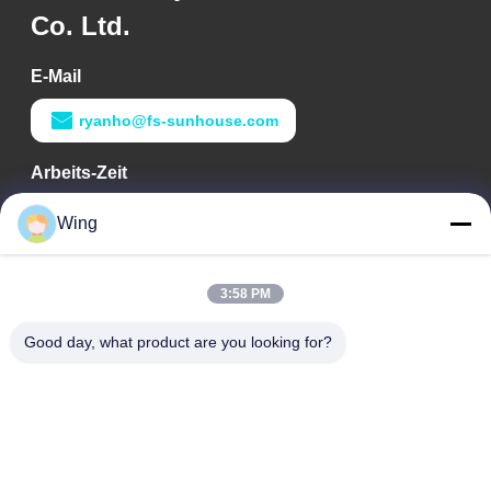
Co. Ltd.
E-Mail
ryanho@fs-sunhouse.com
Arbeits-Zeit
9:00-18:00
Wing
Unsere Adresse
3:58 PM
Adresse des Unternehmens
Internationales Gebäude Weiye, Yixian-Straße, Dali Town,
Good day, what product are you looking for?
Nanhai-Bezirk, Foshan-Stadt
Fabrikadresse
Foshan Dali
Telefon