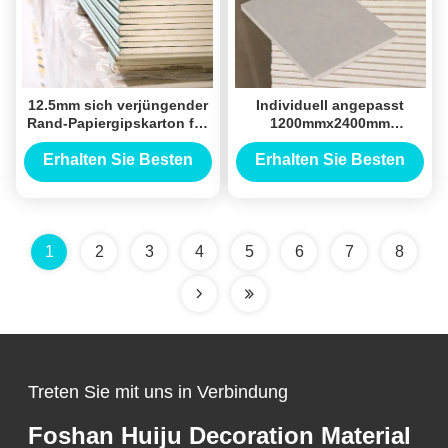
12.5mm sich verjüngender
Individuell angepasst
Rand-Papiergipskarton für
1200mmx2400mm
errichtendes Decken-
Modernes feuerfeste
System
Putzplatte/Gypsplatte
Erhalten Sie Besten
Erhalten Sie Besten
Wasserdicht für den
Preis
Preis
Innenbereich in
Bürogebäuden
1
2
3
4
5
6
7
8
Treten Sie mit uns in Verbindung
Foshan Huiju Decoration Material