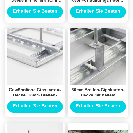
Decke mit hellem Stahl-
Keel For Buildings Interior
Keel Material
Decoration des Licht-50#
Erhalten Sie Besten
Erhalten Sie Besten
Preis
Preis
Gewöhnliche Gipskarton-
60mm Breiten-Gipskarton-
Decke, 18mm Breiten-
Decke mit hellem
Licht-Stahlkiel Soem
galvanisiertem
Stahlmaterial
Erhalten Sie Besten
Erhalten Sie Besten
Preis
Preis