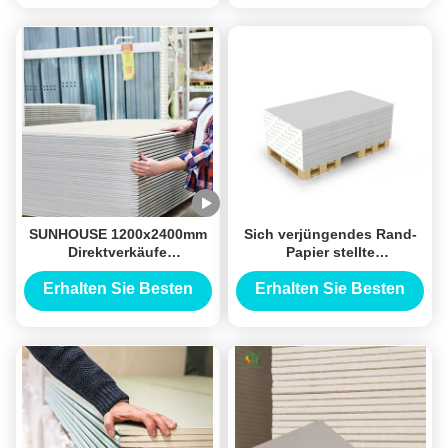
Preis
Preis
SUNHOUSE 1200x2400mm
Sich verjüngendes Rand-
Direktverkäufe
Papier stellte
Verkaufsgüter Gebäude
Fasergipsplatte,
Sanierung Trockenwand
Gipskarton 12,5 Millimeter
Erhalten Sie Besten
Erhalten Sie Besten
Gipsplatte Gipsplatte
für Trockenmauer-Fach
Preis
Preis
gegenüber