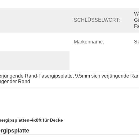
Wa
SCHLÜSSELWORT:
Gi
Fa
Markenname:
S
rjüngende Rand-Fasergipsplatte
, 
9.5mm sich verjüngende Rand
üngender Rand
ergipsplatten-4x8ft für Decke
rgipsplatte