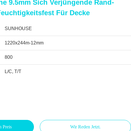
e 9.5mm Sich Verjüngende Rand-
Feuchtigkeitsfest Für Decke
SUNHOUSE
1220x244m-12mm
800
L/C, T/T
n Preis
Wir Reden Jetzt.