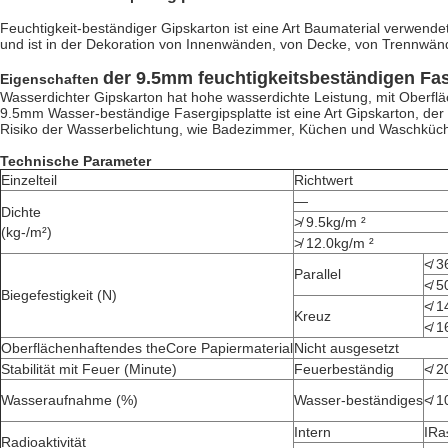
Feuchtigkeit-beständiger Gipskarton ist eine Art Baumaterial verwende
und ist in der Dekoration von Innenwänden, von Decke, von Trennwänd
der 9.5mm feuchtigkeitsbeständigen Fas
Eigenschaften
Wasserdichter Gipskarton hat hohe wasserdichte Leistung, mit Obe
9.5mm Wasser-beständige Fasergipsplatte ist eine Art Gipskarton, der 
Risiko der Wasserbelichtung, wie Badezimmer, Küchen und Waschküch
Technische Parameter
Einzelteil
Richtwert
—
Dichte
≯ 9.5kg/m ²
(kg-/m²)
≯ 12.0kg/m ²
≮ 3
Parallel
≮ 5
Biegefestigkeit (N)
≮ 1
Kreuz
≮ 1
Oberflächenhaftendes theCore Papiermaterial
Nicht ausgesetzt
Stabilität mit Feuer (Minute)
Feuerbeständig
≮ 2
Wasseraufnahme (%)
Wasser-beständiges
≮ 1
Intern
IRa
Radioaktivität