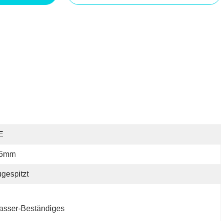
E
.5mm
gespitzt
asser-Beständiges