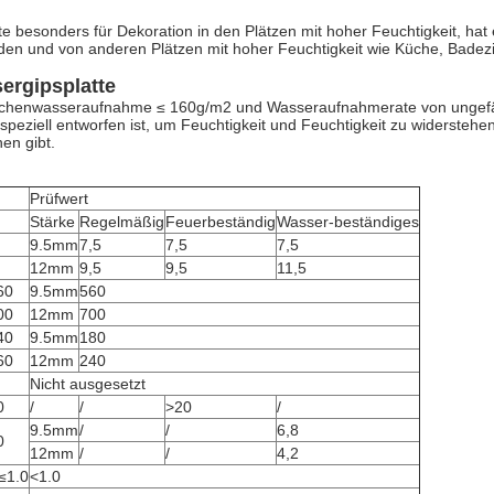
te besonders für Dekoration in den Plätzen mit hoher Feuchtigkeit, hat
en und von anderen Plätzen mit hoher Feuchtigkeit wie Küche, Badezi
ergipsplatte
rflächenwasseraufnahme ≤ 160g/m2 und Wasseraufnahmerate von ungef
speziell entworfen ist, um Feuchtigkeit und Feuchtigkeit zu widerstehe
en gibt.
Prüfwert
Stärke
Regelmäßig
Feuerbeständig
Wasser-beständiges
9.5mm
7,5
7,5
7,5
12mm
9,5
9,5
11,5
60
9.5mm
560
00
12mm
700
40
9.5mm
180
60
12mm
240
Nicht ausgesetzt
0
/
/
>20
/
9.5mm
/
/
6,8
0
12mm
/
/
4,2
≤1.0
<1.0