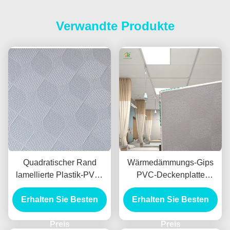
Verwandte Produkte
Quadratischer Rand
Wärmedämmungs-Gips
lamellierte Plastik-PVC-
PVC-Deckenplatte
Gips-Decke,
schalldichte 600x600mm
Erhalten Sie Besten
schalldichtes PVC
Erhalten Sie Besten
Decken-Fliesen
Preis
Preis