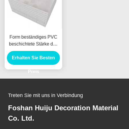
Form beständiges PVC
beschichtete Stärke des
Gips-Decken-Fliesen-
Leichtgewichtler-7mm
Erhalten Sie Besten
Preis
Treten Sie mit uns in Verbindung
Foshan Huiju Decoration Material
Co. Ltd.