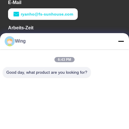
E-Mail
ryanho@fs-sunhouse.com
Arbeits-Zeit
9:00-18:00
Wing
Unsere Adresse
6:43 PM
Adresse des Unternehmens
Internationales Gebäude Weiye, Yixian-Straße, Dali Town,
Good day, what product are you looking for?
Nanhai-Bezirk, Foshan-Stadt
Fabrikadresse
Foshan Dali
Telefon
0086-19928258506