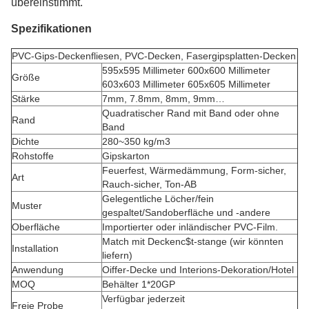
übereinstimmt.
Spezifikationen
PVC-Gips-Deckenfliesen, PVC-Decken, Fasergipsplatten-Decken
595x595 Millimeter 600x600 Millimeter
Größe
603x603 Millimeter 605x605 Millimeter
Stärke
7mm, 7.8mm, 8mm, 9mm…
Quadratischer Rand mit Band oder ohne
Rand
Band
Dichte
280~350 kg/m3
Rohstoffe
Gipskarton
Feuerfest, Wärmedämmung, Form-sicher,
Art
Rauch-sicher, Ton-AB
Gelegentliche Löcher/fein
Muster
gespaltet/Sandoberfläche und -andere
Oberfläche
Importierter oder inländischer PVC-Film.
Match mit Deckenc$t-stange (wir könnten
Installation
liefern)
Anwendung
Oiffer-Decke und Interions-Dekoration/Hotel
MOQ
Behälter 1*20GP
Verfügbar jederzeit
Freie Probe