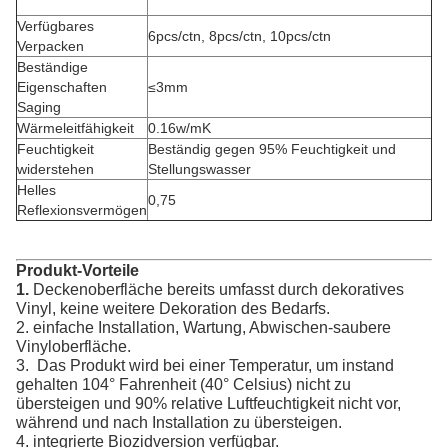
Verfügbares
6pcs/ctn, 8pcs/ctn, 10pcs/ctn
Verpacken
Beständige
Eigenschaften
≤3mm
Saging
Wärmeleitfähigkeit
0.16w/mK
Feuchtigkeit
Beständig gegen 95% Feuchtigkeit und
widerstehen
Stellungswasser
Helles
0,75
Reflexionsvermögen
Produkt-Vorteile
Deckenoberfläche bereits umfasst durch dekoratives
1.
Vinyl, keine weitere Dekoration des Bedarfs.
2. einfache Installation, Wartung, Abwischen-saubere
Vinyloberfläche.
3. Das Produkt wird bei einer Temperatur, um instand
gehalten 104° Fahrenheit (40° Celsius) nicht zu
übersteigen und 90% relative Luftfeuchtigkeit nicht vor,
während und nach Installation zu übersteigen.
4. integrierte Biozidversion verfügbar.