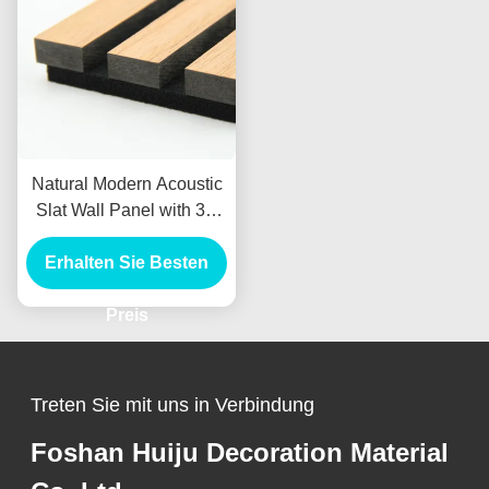
Natural Modern Acoustic
Slat Wall Panel with 3D
Model Design and
550kg/m3 Density for
Erhalten Sie Besten
Living Room Sound
Proofing
Preis
Treten Sie mit uns in Verbindung
Foshan Huiju Decoration Material