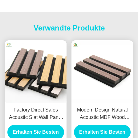
Verwandte Produkte
Factory Direct Sales
Modern Design Natural
Acoustic Slat Wall Panel
Acoustic MDF Wood
with 550kg/m3 ~
Panel Sunhouse
880kg/m3 Density and 3D
Erhalten Sie Besten
Erhalten Sie Besten
Akupanel Wooden