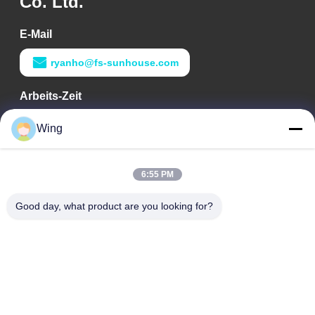
Co. Ltd.
E-Mail
ryanho@fs-sunhouse.com
Arbeits-Zeit
9:00-18:00
Wing
Unsere Adresse
6:55 PM
Adresse des Unternehmens
Internationales Gebäude Weiye, Yixian-Straße, Dali Town,
Good day, what product are you looking for?
Nanhai-Bezirk, Foshan-Stadt
Fabrikadresse
Foshan Dali
Telefon
0086-19928258506