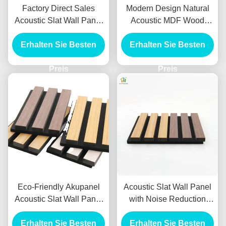
Factory Direct Sales
Modern Design Natural
Acoustic Slat Wall Panel
Acoustic MDF Wood
with 550kg/m3 ~
Panel Sunhouse
880kg/m3 Density and 3D
Erhalten Sie Besten
Erhalten Sie Besten
Akupanel Wooden
Model Design for Modern
Veneer Slat Wall Panels
Indoor Spaces
Preis
with Noise Reduction
Preis
Coefficient 1.1
Eco-Friendly Akupanel
Acoustic Slat Wall Panel
Acoustic Slat Wall Panel
with Noise Reduction
with 550kg/m3 ~
Coefficient 1.1 More Than
880kg/m3 Density and
Erhalten Sie Besten
5 Years Warranty and 3D
Erhalten Sie Besten