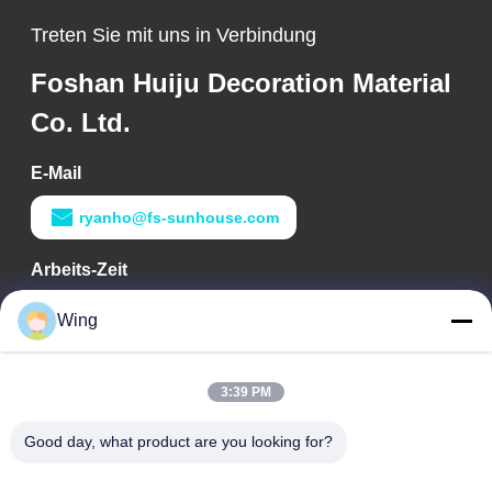
Treten Sie mit uns in Verbindung
Foshan Huiju Decoration Material
Co. Ltd.
E-Mail
ryanho@fs-sunhouse.com
Arbeits-Zeit
9:00-18:00
Wing
Unsere Adresse
3:39 PM
Adresse des Unternehmens
Internationales Gebäude Weiye, Yixian-Straße, Dali Town,
Good day, what product are you looking for?
Nanhai-Bezirk, Foshan-Stadt
Fabrikadresse