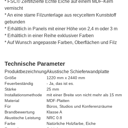
* FSC© Zertifizierte Echte Eiche auf einem MDF-Kern
vernischt
* An eine starre Filzunterlage aus recyceltem Kunststoff
gebunden
* Erhältlich in Panels mit einer Höhe von 2,4 m oder 3 m
* Erhältlich in einer Reihe exklusiver Farben
* Auf Wunsch angepasste Farben, Oberflächen und Filz
Technische Parameter
Produktbezeichnung
Akustische Schieferwandplatte
Größe
1220 mm x 2440 mm
Feuerbeständig
- Ja, das ist es.
Stärke
25 mm
Installationsmethode
mit einer Breite von nicht mehr als 15 mm
Material
MDF-Platten
Für
Büros, Studios und Konferenzräume
Brandbewertung
Klasse A
Akustische Leistung
NRC 0.8
Farbe
Natürliche Holzfarbe, Eiche