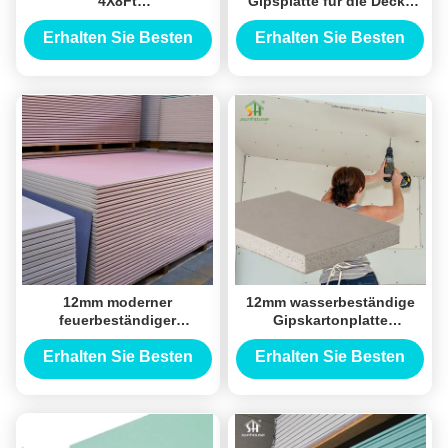
4X8Ft
Gipsplatte für die Decke
Standardwasserdichtes
Trockenwand Trennwand
Gipsbrett für
gemeinsame Oberfläche
Erhalten Sie Besten
Erhalten Sie Besten
Außendekoration für
Papierblech Gipsplatte für
Preis
Preis
Außenanwendungen aus
Wohnzimmer
Gips
12mm moderner
12mm wasserbeständige
feuerbeständiger
Gipskartonplatte
Gipskarton-rote Farbe für
1220x2440mm für
Trockenmauer-Decke
Innenwände
Erhalten Sie Besten
Erhalten Sie Besten
Preis
Preis