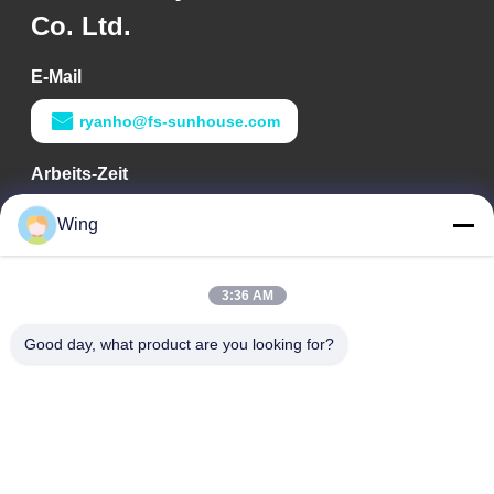
Co. Ltd.
E-Mail
ryanho@fs-sunhouse.com
Arbeits-Zeit
9:00-18:00
Wing
Unsere Adresse
3:36 AM
Adresse des Unternehmens
Internationales Gebäude Weiye, Yixian-Straße, Dali Town,
Good day, what product are you looking for?
Nanhai-Bezirk, Foshan-Stadt
Fabrikadresse
Foshan Dali
Telefon