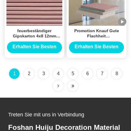
feuerbeständiger
Promotion Knauf Gute
Gipskarton 4x8 12mm
Flachheit
schalldicht für Fach-
Schimmelbeständige
System
Gipsplatte mit moderner
Erhalten Sie Besten
Erhalten Sie Besten
Dekoration für Gipsdecken
Preis
Preis
1
2
3
4
5
6
7
8
Treten Sie mit uns in Verbindung
Foshan Huiju Decoration Material