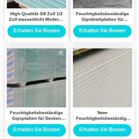
High-Qualität 3/8 Zoll 1/2
Feuchtigkeitsbeständige
Zoll wasserdicht Moderne
Gipsbrettplatten für
Outdoor & Indoor
Decoration von Decken
Gebrauch Gipskarton für
und Wänden
Erhalten Sie Besten
Erhalten Sie Besten
Innenarchitektur
Leichtgewicht
Preis
Preis
Feuerbeständig Dauerhaft
Glatte Oberfläche
Feuchtigkeitsbeständige
9mm
Gipsplatten für Decken
Feuchtigkeitsbeständige
und Innenwände
Gipsplatte Regelmäßige
Leichtgewicht
Trockenwand Trennwand
Erhalten Sie Besten
Erhalten Sie Besten
feuerbeständige
Nichtbrennbare Kern