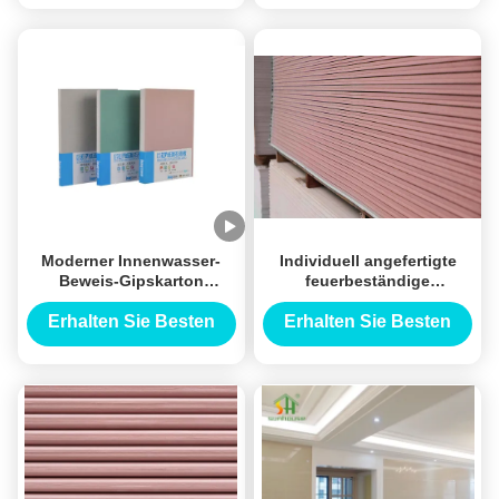
Preis
Preis
langlebige Platten Glatte
Papier Oberfläche
Oberfläche
Gipsplatte für den
Innenbereich
Moderner Innenwasser-
Individuell angefertigte
Beweis-Gipskarton
feuerbeständige
1220mm x 2440mm 9.5mm
Gipsplatten 1200X2400Mm
Stärke
5/8 Zoll nicht brennbare
Erhalten Sie Besten
Erhalten Sie Besten
Gips-Kern-Gipsplatten
Preis
Preis