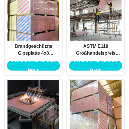
Brandgeschützte
ASTM E119
Gipsplatte 4x8
Großhandelspreis
feuerfeste Trockenwand
Trockenwand
Erhalten Sie Besten
Erhalten Sie Besten
Moderne
Feuerdichte Gipsplatte
Preis
Preis
Designpapieroberfläche
für feuerdichte
Gemeinsames Merkmal
Gebäudeteppichwandplatt
für die Trennwand der
Decke