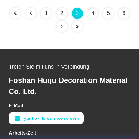
feuerbeständige
Gipskartonplatte
1
2
3
4
5
6
Treten Sie mit uns in Verbindung
Foshan Huiju Decoration Material
Co. Ltd.
E-Mail
ryanho@fs-sunhouse.com
Arbeits-Zeit